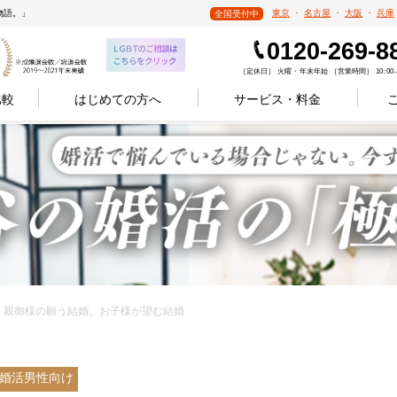
物語。」
東京
・
名古屋
・
大阪
・
兵庫
全国受付中
0120-269-8
［定休日］ 火曜・年末年始 ［営業時間］ 10:00-1
比較
はじめての方へ
サービス・料金
1.26 親御様の願う結婚、お子様が望む結婚
婚活男性向け