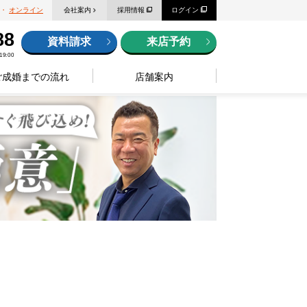
・
オンライン
会社案内
採用情報
ログイン
88
資料請求
来店予約
9:00
ご成婚までの流れ
店舗案内