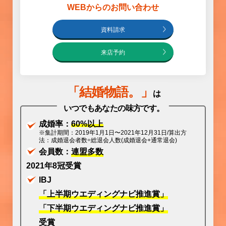
WEBからのお問い合わせ
資料請求
来店予約
「
結婚物語
。」
は
いつでもあなたの味方です。
成婚率：
60%以上
※集計期間：2019年1月1日〜2021年12月31日/算出方
法：成婚退会者数÷総退会人数(成婚退会+通常退会)
会員数：
連盟多数
2021年8冠受賞
IBJ
「上半期ウエディングナビ推進賞」
「下半期ウエディングナビ推進賞」
受賞