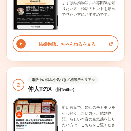
まずは結婚物語。の雰囲気を知
りたい方、婚活のヒントを動画
で見たい方におすすめです。
結婚物語。ちゃんねるを見る
婚活中の悩みや気づき／相談所のリアル
2
仲人TのX
（旧Twitter）
短い言葉で、婚活のモヤモヤを
少し軽くしたい方へ。結婚物
語。らしい本音の空気感を知り
たい方は、こちらをご覧くださ
い。