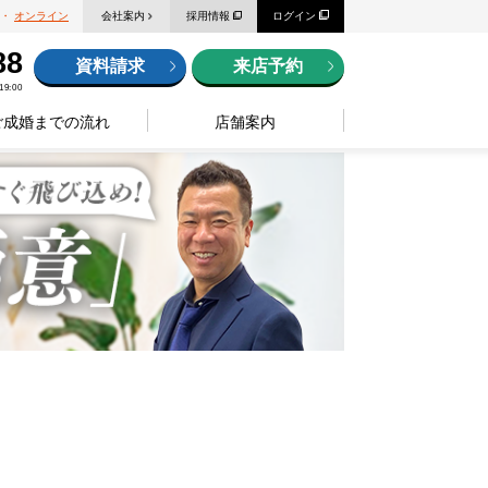
・
オンライン
会社案内
採用情報
ログイン
88
資料請求
来店予約
9:00
ご成婚までの流れ
店舗案内