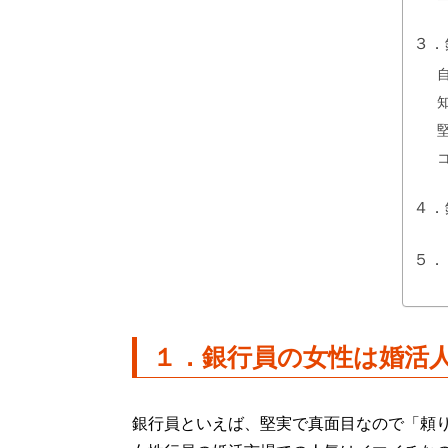
３．
４．
５．
１．銀行員の女性は婚活
銀行員といえば、堅実で真面目なので「頼