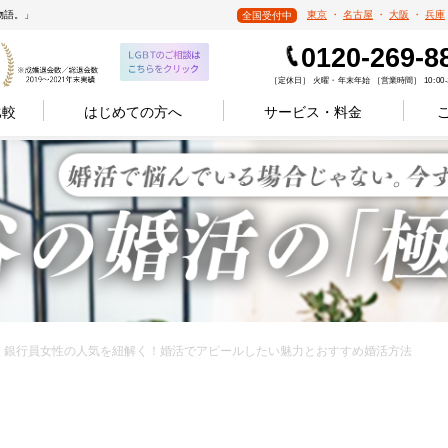
物語。」
東京
・
名古屋
・
大阪
・
兵庫
全国受付中
0120-269-8
［定休日］ 火曜・年末年始 ［営業時間］ 10:00-1
比較
はじめての方へ
サービス・料金
07.29 銀行員女性の人気を紐解く！婚活でアピールしたい魅力とおすすめ婚活方法