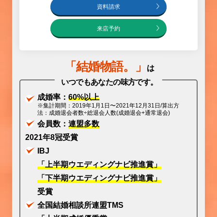
資料請求
来店予約
「
結婚物語
。」
は
いつでもあなたの味方です。
成婚率：
60%以上
※集計期間：2019年1月1日〜2021年12月31日/算出方
法：成婚退会者数÷総退会人数(成婚退会+通常退会)
会員数：
連盟多数
2021年8冠受賞
IBJ
「上半期ウエディングナビ推進賞」
「下半期ウエディングナビ推進賞」
受賞
全国結婚相談所連盟TMS