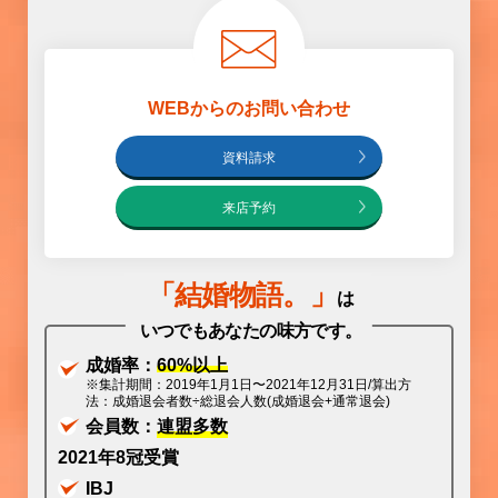
WEBからのお問い合わせ
資料請求
来店予約
「
結婚物語
。」
は
いつでもあなたの味方です。
成婚率：
60%以上
※集計期間：2019年1月1日〜2021年12月31日/算出方
法：成婚退会者数÷総退会人数(成婚退会+通常退会)
会員数：
連盟多数
2021年8冠受賞
IBJ