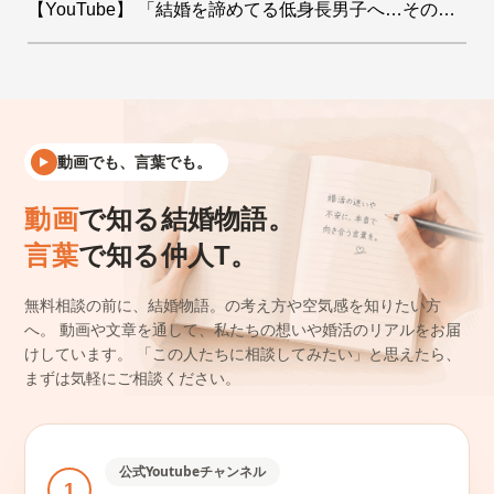
【YouTube】 「結婚を諦めてる低身長男子へ…その絶望をデータで希望に変えます！」を公開しました
動画でも、言葉でも。
動画
で知る結婚物語。
言葉
で知る仲人T。
無料相談の前に、結婚物語。の考え方や空気感を知りたい方
へ。
動画や文章を通して、私たちの想いや婚活のリアルをお届
けしています。
「この人たちに相談してみたい」と思えたら、
まずは気軽にご相談ください。
公式Youtubeチャンネル
1