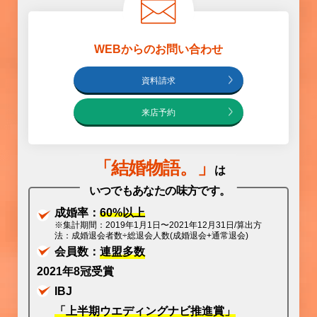
WEBからのお問い合わせ
資料請求
来店予約
「
結婚物語
。」
は
いつでもあなたの味方です。
成婚率：
60%以上
※集計期間：2019年1月1日〜2021年12月31日/算出方
法：成婚退会者数÷総退会人数(成婚退会+通常退会)
会員数：
連盟多数
2021年8冠受賞
IBJ
「上半期ウエディングナビ推進賞」