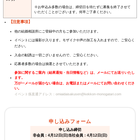
※お申込み多数の場合は、締切日を待たずに募集を終了させて
いただくことがございます。何卒ご了承ください。
【注意事項】
他の結婚相談所にご登録中の方もご参加いただけます。
イベントには撮影が入ります。モザイクや声の加工を入れますので、ご安心く
ださい。
入会の勧誘は一切ございませんので、ご安心ください。
応募者多数の場合は抽選とさせていただきます。
参加に関するご案内（結果通知・当日情報など）は、メールにてお送りいたし
ます。
万が一メールが届かない場合は、お電話またはメールにてお問い合わせくださ
い。
イベント係直通アドレス：omiaidaisakusen@kekkon-monogatari.com
申し込みフォーム
申し込み締切
非会員：4月12日(日)当社会員：4月12日(日)