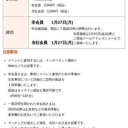
非会員 3,000円（税込）
当社会員 2,000円（税込）
非会員 1月27日(月)
申込確認後、電話にて面談日時の調整を行います。
締切
当落連絡は1月31日(金)以降に
ご登録メールアドレスにメールで
当社会員 1月27日(月)
ご連絡いたします。
注意事項
イベントに参加するには、インターネット接続と
Webカメラが必要です。
非会員さまは、事前にイベント参加のための準備や
注意事項について詳細のご説明の面談を
１回実施いたします。
面談はオンライン面談も選択可能です。
（約90分~120 分）
一度説明を聞かれた非会員さまは、
2回目以降はお名前などの基本情報と
参加費のお支払いでご参加いただけます
マッチングが成立した場合、当社への入会が必要です。