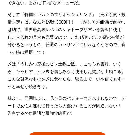
できない。まさに“口福”なメニューだ。
そして「特撰ヒレカツのブリオッシュサンド」（完全予約・数
量限定）は、なんと1切れ3000円！ しかしその価値は食べれ
ば納得。世界最高級レベルのシャトーブリアンを贅沢に使用
し、火入れの具合も完璧なので、これ1切れでこの店の神髄が
分かるというもの。普通のカツサンドに戻れなくなるので、食
べる時は覚悟して！
〆は「うしみつ究極のヒレ土鍋ご飯」。こちらも雲丹、いく
ら、キャビア、ヒレ肉を惜しみなく使用した贅沢な土鍋ご飯。
こんな贅沢なものを〆に食べたら、寝るまで、いや寝てもずー
っと幸せが続きそう。
味よし、雰囲気よし、見た目のパフォーマンスよしなので、デ
ートで女性を連れて行ったら大喜びすることが間違いない！
告白するのに最適な最強焼肉店だ。