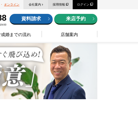
・
オンライン
会社案内
採用情報
ログイン
88
資料請求
来店予約
9:00
ご成婚までの流れ
店舗案内