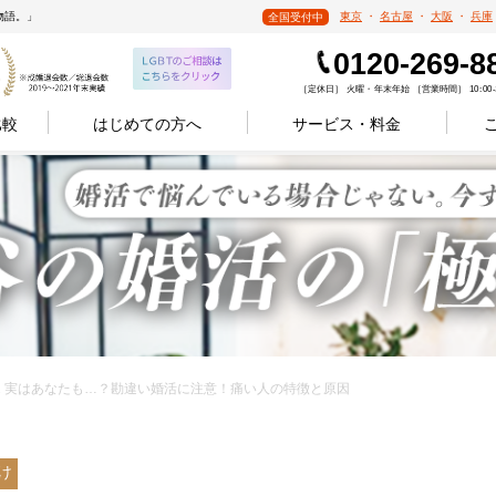
物語。」
東京
・
名古屋
・
大阪
・
兵庫
全国受付中
0120-269-8
［定休日］ 火曜・年末年始 ［営業時間］ 10:00-1
比較
はじめての方へ
サービス・料金
10.21 実はあなたも…？勘違い婚活に注意！痛い人の特徴と原因
け