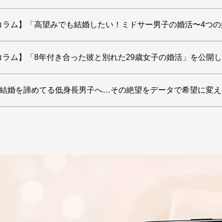
コラム】「高望みでも結婚したい！ミドサー男子の婚活〜4つ
コラム】「8年付き合った彼と別れた29歳女子の婚活」を公開
】 「結婚を諦めてる低身長男子へ…その絶望をデータで希望に