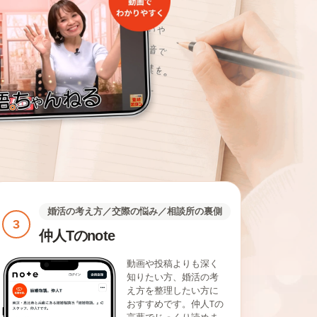
婚活の考え方／交際の悩み／相談所の裏側
3
仲人Tのnote
動画や投稿よりも深く
知りたい方、婚活の考
え方を整理したい方に
おすすめです。仲人Tの