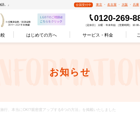
物語。」
東京
・
名古屋
・
大阪
・
兵庫
全国受付中
0120-269-8
［定休日］ 火曜・年末年始 ［営業時間］ 10:00-1
比較
はじめての方へ
サービス・料金
お知らせ
泊まり旅行、本当にOK!?親密度アップする6つの方法」を掲載いたしました