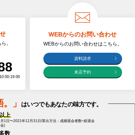
せ
WEBからのお問い合わせ
ちら。
WEBからのお問い合わせはこちら
。
資料請求
88
来店予約
0-19:00
語
。」
は
いつでもあなたの味方です。
%以上
1月1日〜2021年12月31日/算出方法：成婚退会者数÷総退会
退会)
多数