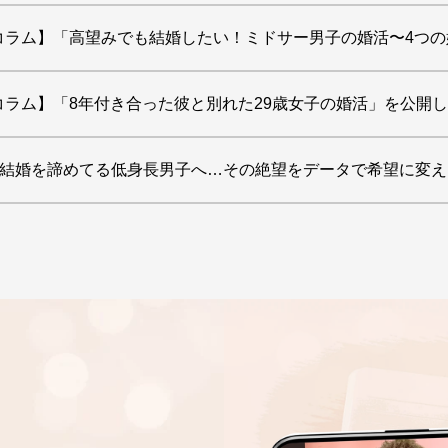
コラム】「高望みでも結婚したい！ミドサー男子の婚活〜4つ
コラム】「8年付き合った彼と別れた29歳女子の婚活」を公開
】 「結婚を諦めてる低身長男子へ…その絶望をデータで希望に