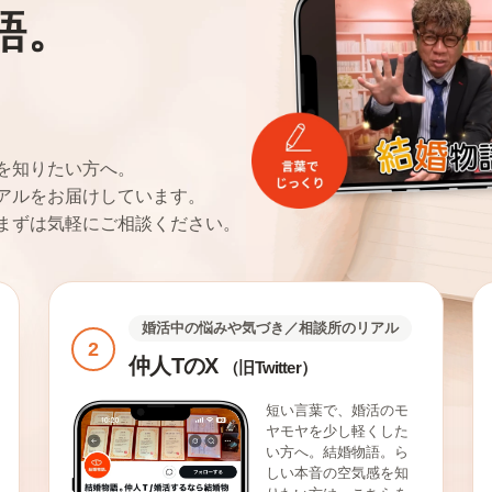
語。
。
を知りたい方へ。
アルをお届けしています。
まずは気軽にご相談ください。
婚活中の悩みや気づき／相談所のリアル
2
仲人TのX
（旧Twitter）
短い言葉で、婚活のモ
ヤモヤを少し軽くした
い方へ。結婚物語。ら
しい本音の空気感を知