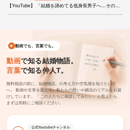
【YouTube】 「結婚を諦めてる低身長男子へ…その絶望をデータで希望に変えます！」を公開しました
動画でも、言葉でも。
動画
で知る結婚物語。
言葉
で知る仲人T。
無料相談の前に、結婚物語。の考え方や空気感を知りたい方
へ。
動画や文章を通して、私たちの想いや婚活のリアルをお届
けしています。
「この人たちに相談してみたい」と思えたら、
まずは気軽にご相談ください。
公式Youtubeチャンネル