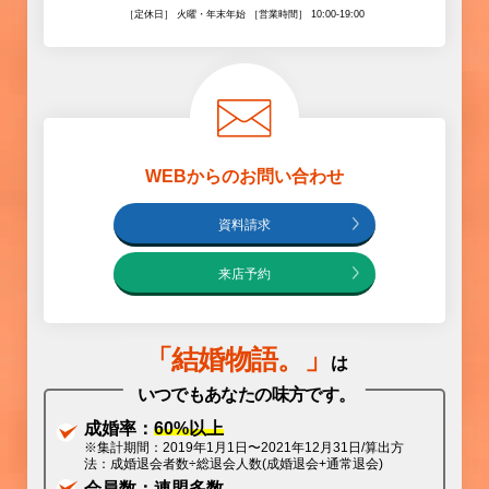
［定休日］ 火曜・年末年始 ［営業時間］ 10:00-19:00
WEBからのお問い合わせ
資料請求
来店予約
「
結婚物語
。」
は
いつでもあなたの味方です。
成婚率：
60%以上
※集計期間：2019年1月1日〜2021年12月31日/算出方
法：成婚退会者数÷総退会人数(成婚退会+通常退会)
会員数：
連盟多数