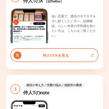
仲人TのX
（旧Twitter）
短い言葉で、婚活のモヤモヤを
少し軽くしたい方へ。結婚物
語。らしい本音の空気感を知り
たい方は、こちらをご覧くださ
い。
仲人TのXを見る
婚活の考え方／交際の悩み／相談所の裏側
3
仲人Tのnote