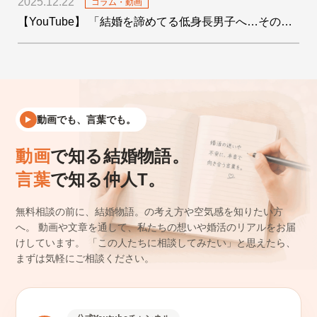
2025.12.22
コラム・動画
【YouTube】 「結婚を諦めてる低身長男子へ…その絶望をデータで希望に変えます！」を公開しました
動画でも、言葉でも。
動画
で知る結婚物語。
言葉
で知る仲人T。
無料相談の前に、結婚物語。の考え方や空気感を知りたい方
へ。
動画や文章を通して、私たちの想いや婚活のリアルをお届
けしています。
「この人たちに相談してみたい」と思えたら、
まずは気軽にご相談ください。