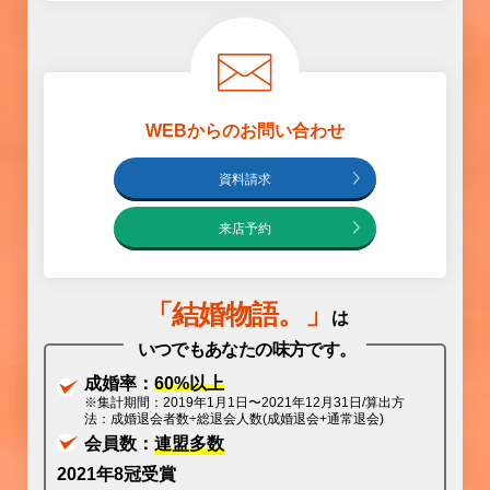
WEBからのお問い合わせ
資料請求
来店予約
「
結婚物語
。」
は
いつでもあなたの味方です。
成婚率：
60%以上
※集計期間：2019年1月1日〜2021年12月31日/算出方
法：成婚退会者数÷総退会人数(成婚退会+通常退会)
会員数：
連盟多数
2021年8冠受賞