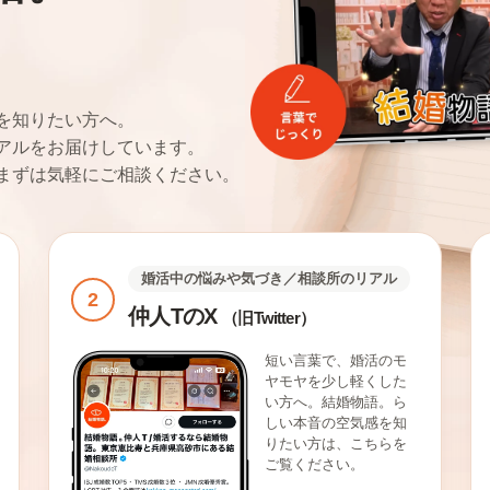
。
を知りたい方へ。
アルをお届けしています。
まずは気軽にご相談ください。
婚活中の悩みや気づき／相談所のリアル
2
仲人TのX
（旧Twitter）
短い言葉で、婚活のモ
ヤモヤを少し軽くした
い方へ。結婚物語。ら
しい本音の空気感を知
りたい方は、こちらを
ご覧ください。