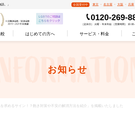
物語。」
東京
・
名古屋
・
大阪
・
兵庫
全国受付中
0120-269-8
［定休日］ 火曜・年末年始 ［営業時間］ 10:00-1
比較
はじめての方へ
サービス・料金
お知らせ
のは変化を求めるサイン！？飽き対策や不安の解消方法を紹介」を掲載いたしました