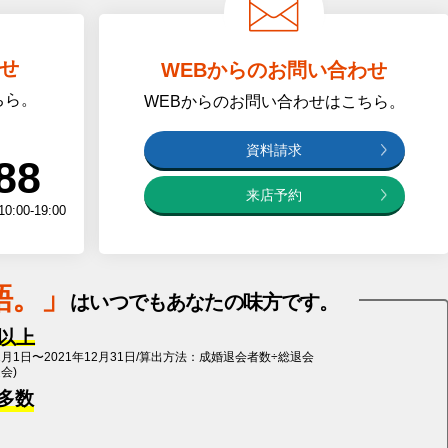
せ
WEBからのお問い合わせ
ちら。
WEBからのお問い合わせはこちら
。
資料請求
88
来店予約
0-19:00
語
。」
は
いつでもあなたの味方です。
%以上
1月1日〜2021年12月31日/算出方法：成婚退会者数÷総退会
退会)
多数