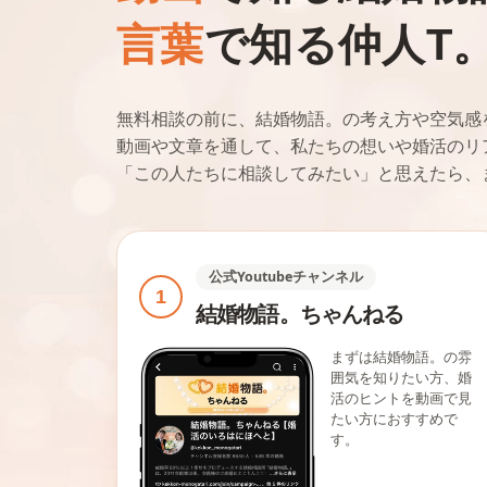
言葉
で知る仲人T
無料相談の前に、結婚物語。の考え方や空気感
動画や文章を通して、私たちの想いや婚活のリ
「この人たちに相談してみたい」と思えたら、
公式Youtubeチャンネル
1
結婚物語。ちゃんねる
まずは結婚物語。の雰
囲気を知りたい方、婚
活のヒントを動画で見
たい方におすすめで
す。