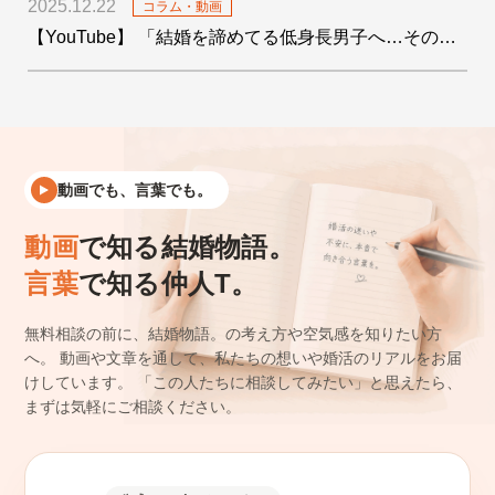
2025.12.22
コラム・動画
【YouTube】 「結婚を諦めてる低身長男子へ…その絶望をデータで希望に変えます！」を公開しました
動画でも、言葉でも。
動画
で知る結婚物語。
言葉
で知る仲人T。
無料相談の前に、結婚物語。の考え方や空気感を知りたい方
へ。
動画や文章を通して、私たちの想いや婚活のリアルをお届
けしています。
「この人たちに相談してみたい」と思えたら、
まずは気軽にご相談ください。