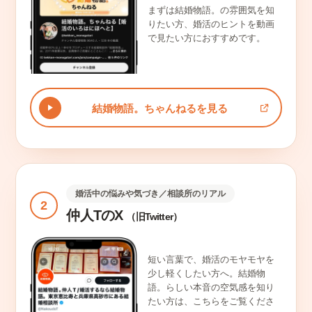
まずは結婚物語。の雰囲気を知
りたい方、婚活のヒントを動画
で見たい方におすすめです。
結婚物語。ちゃんねるを見る
婚活中の悩みや気づき／相談所のリアル
2
仲人TのX
（旧Twitter）
短い言葉で、婚活のモヤモヤを
少し軽くしたい方へ。結婚物
語。らしい本音の空気感を知り
たい方は、こちらをご覧くださ