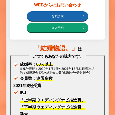
WEBからのお問い合わせ
資料請求
来店予約
「
結婚物語
。」
は
いつでもあなたの味方です。
成婚率：
60%以上
※集計期間：2019年1月1日〜2021年12月31日/算出方
法：成婚退会者数÷総退会人数(成婚退会+通常退会)
会員数：
連盟多数
2021年8冠受賞
IBJ
「上半期ウエディングナビ推進賞」
「下半期ウエディングナビ推進賞」
受賞