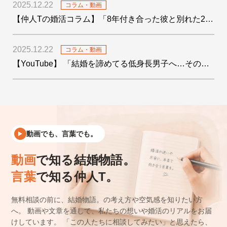
2025.12.22
コラム・動画
【仲人Tの婚活コラム】「8年付き合った彼と別れた29歳女子の婚活」を公開しました
2025.12.22
コラム・動画
【YouTube】 「結婚を諦めてる低身長男子へ…その絶望をデータで希望に変えます！」を公開しました
動画でも、言葉でも。
動画
で知る結婚物語。
言葉
で知る仲人T。
無料相談の前に、結婚物語。の考え方や空気感を知りたい方
へ。
動画や文章を通して、私たちの想いや婚活のリアルをお届
けしています。
「この人たちに相談してみたい」と思えたら、