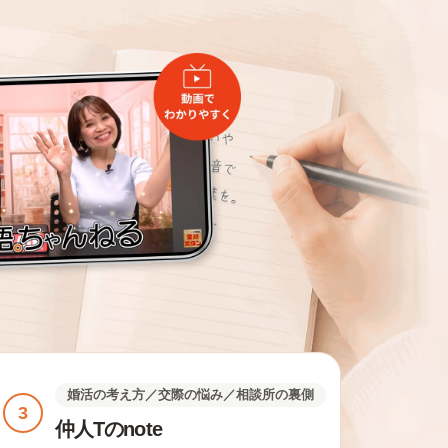
婚活の考え方／交際の悩み／相談所の裏側
3
仲人Tのnote