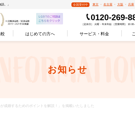
物語。」
東京
・
名古屋
・
大阪
・
兵庫
全国受付中
0120-269-8
［定休日］ 火曜・年末年始 ［営業時間］ 10:00-1
比較
はじめての方へ
サービス・料金
お知らせ
バツイチが成婚するためのポイントを解説！」を掲載いたしました