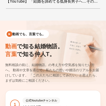
【YouTube】 「結婚を諦めてる低身長男子へ…その絶望をデータで希望に変えます！」を公開しました
動画でも、言葉でも。
動画
で知る結婚物語。
言葉
で知る仲人T。
無料相談の前に、結婚物語。の考え方や空気感を知りたい方
へ。
動画や文章を通して、私たちの想いや婚活のリアルをお届
けしています。
「この人たちに相談してみたい」と思えたら、
まずは気軽にご相談ください。
公式Youtubeチャンネル
1