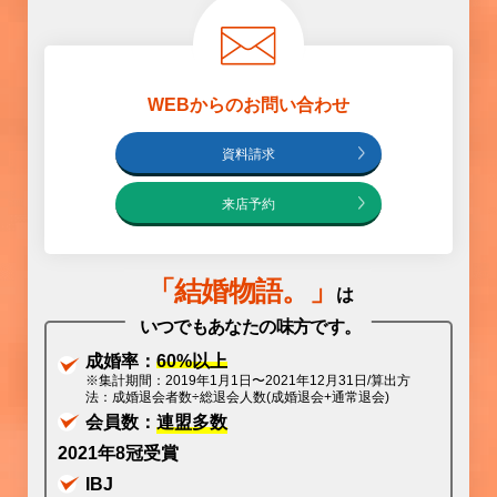
WEBからのお問い合わせ
資料請求
来店予約
「
結婚物語
。」
は
いつでもあなたの味方です。
成婚率：
60%以上
※集計期間：2019年1月1日〜2021年12月31日/算出方
法：成婚退会者数÷総退会人数(成婚退会+通常退会)
会員数：
連盟多数
2021年8冠受賞
IBJ