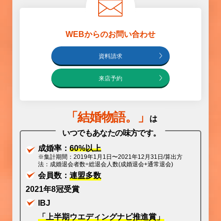
WEBからのお問い合わせ
資料請求
来店予約
「
結婚物語
。」
は
いつでもあなたの味方です。
成婚率：
60%以上
※集計期間：2019年1月1日〜2021年12月31日/算出方
法：成婚退会者数÷総退会人数(成婚退会+通常退会)
会員数：
連盟多数
2021年8冠受賞
IBJ
「上半期ウエディングナビ推進賞」