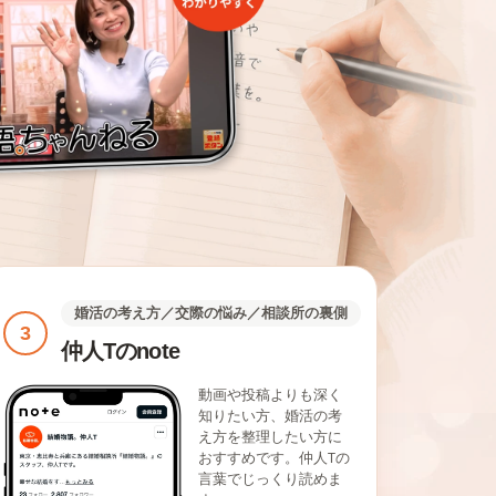
婚活の考え方／交際の悩み／相談所の裏側
3
仲人Tのnote
動画や投稿よりも深く
知りたい方、婚活の考
え方を整理したい方に
おすすめです。仲人Tの
言葉でじっくり読めま