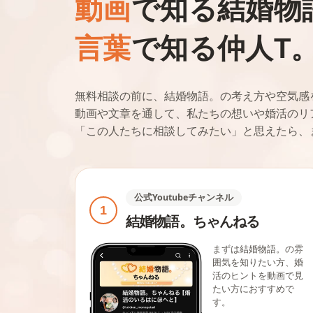
動画
で知る結婚物
言葉
で知る仲人T
無料相談の前に、結婚物語。の考え方や空気感
動画や文章を通して、私たちの想いや婚活のリ
「この人たちに相談してみたい」と思えたら、
公式Youtubeチャンネル
1
結婚物語。ちゃんねる
まずは結婚物語。の雰
囲気を知りたい方、婚
活のヒントを動画で見
たい方におすすめで
す。