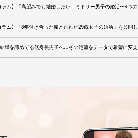
コラム】「高望みでも結婚したい！ミドサー男子の婚活〜4つ
コラム】「8年付き合った彼と別れた29歳女子の婚活」を公開
】 「結婚を諦めてる低身長男子へ…その絶望をデータで希望に