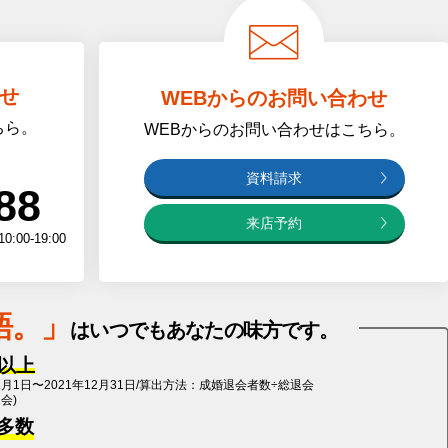
せ
WEBからのお問い合わせ
ちら。
WEBからのお問い合わせはこちら
。
資料請求
88
来店予約
0-19:00
語
。」
は
いつでもあなたの味方です。
%以上
1月1日〜2021年12月31日/算出方法：成婚退会者数÷総退会
退会)
多数