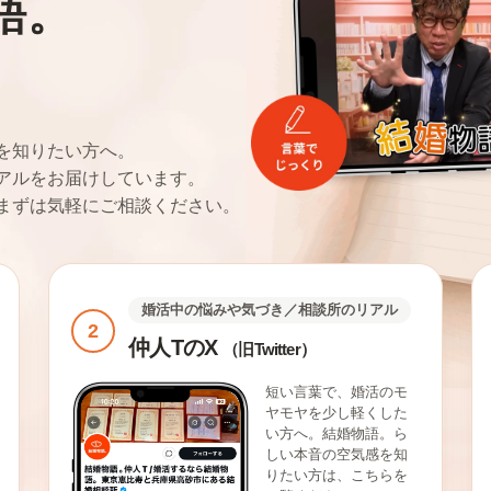
語。
。
を知りたい方へ。
アルをお届けしています。
まずは気軽にご相談ください。
婚活中の悩みや気づき／相談所のリアル
2
仲人TのX
（旧Twitter）
短い言葉で、婚活のモ
ヤモヤを少し軽くした
い方へ。結婚物語。ら
しい本音の空気感を知
りたい方は、こちらを