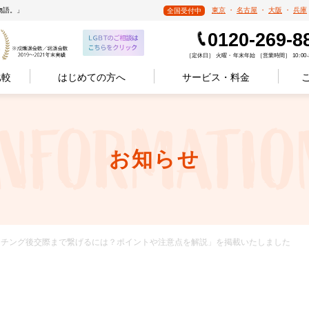
物語。」
東京
・
名古屋
・
大阪
・
兵庫
全国受付中
0120-269-8
［定休日］ 火曜・年末年始 ［営業時間］ 10:00-1
比較
はじめての方へ
サービス・料金
お知らせ
ーでマッチング後交際まで繋げるには？ポイントや注意点を解説」を掲載いたしました