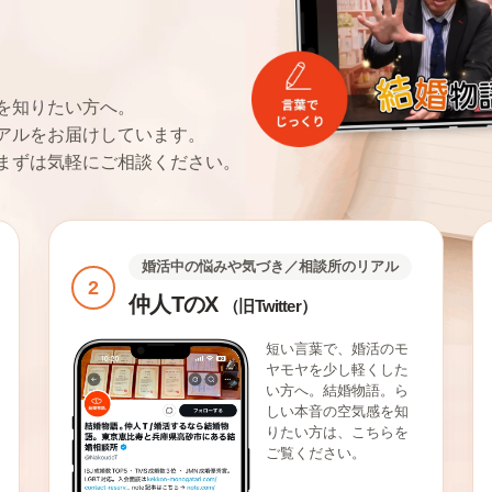
。
を知りたい方へ。
アルをお届けしています。
まずは気軽にご相談ください。
婚活中の悩みや気づき／相談所のリアル
2
仲人TのX
（旧Twitter）
短い言葉で、婚活のモ
ヤモヤを少し軽くした
い方へ。結婚物語。ら
しい本音の空気感を知
りたい方は、こちらを
ご覧ください。