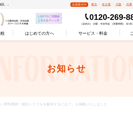
物語。」
東京
・
名古屋
・
大阪
・
兵庫
全国受付中
0120-269-8
［定休日］ 火曜・年末年始 ［営業時間］ 10:00-1
比較
はじめての方へ
サービス・料金
お知らせ
活が難しい男性教師！婚活トラブルを解決するには？」を掲載いたしました