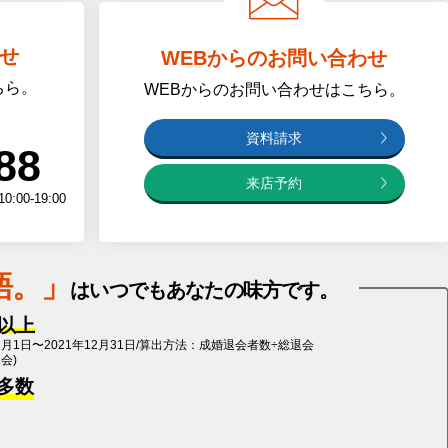
せ
WEBからのお問い合わせ
ちら。
WEBからのお問い合わせはこちら
。
資料請求
88
来店予約
0-19:00
語
。」
は
いつでもあなたの味方です。
%以上
1月1日〜2021年12月31日/算出方法：成婚退会者数÷総退会
退会)
多数