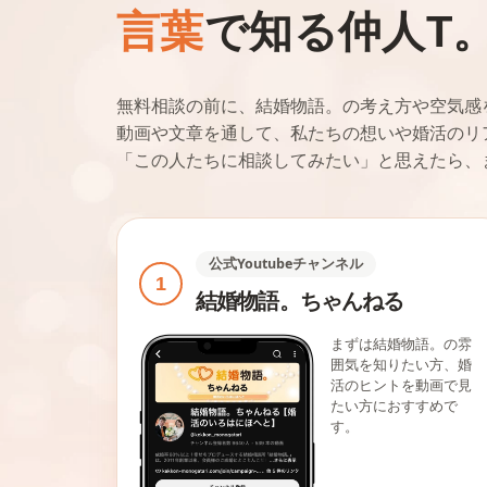
言葉
で知る仲人T
無料相談の前に、結婚物語。の考え方や空気感
動画や文章を通して、私たちの想いや婚活のリ
「この人たちに相談してみたい」と思えたら、
公式Youtubeチャンネル
1
結婚物語。ちゃんねる
まずは結婚物語。の雰
囲気を知りたい方、婚
活のヒントを動画で見
たい方におすすめで
す。