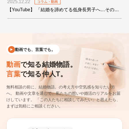
2025.12.22
コラム・動画
【YouTube】 「結婚を諦めてる低身長男子へ…その絶望をデータで希望に変えます！」を公開しました
動画でも、言葉でも。
動画
で知る結婚物語。
言葉
で知る仲人T。
無料相談の前に、結婚物語。の考え方や空気感を知りたい方
へ。
動画や文章を通して、私たちの想いや婚活のリアルをお届
けしています。
「この人たちに相談してみたい」と思えたら、
まずは気軽にご相談ください。